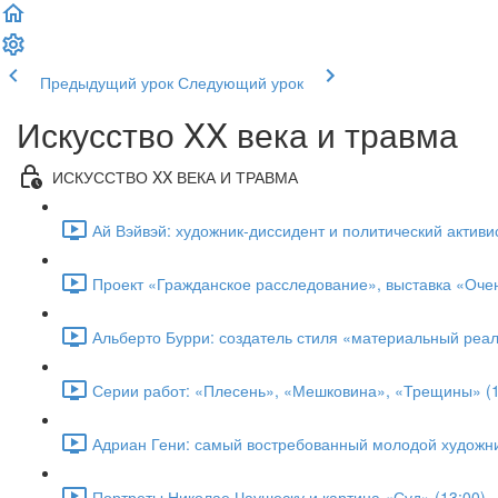
Предыдущий урок
Следующий урок
Искусство XX века и травма
ИСКУССТВО XX ВЕКА И ТРАВМА
Ай Вэйвэй: художник-диссидент и политический активис
Проект «Гражданское расследование», выставка «Очен
Альберто Бурри: создатель стиля «материальный реал
Серии работ: «Плесень», «Мешковина», «Трещины» (1
Адриан Гени: самый востребованный молодой художни
Портреты Николае Чаушеску и картина «Суд» (13:00)