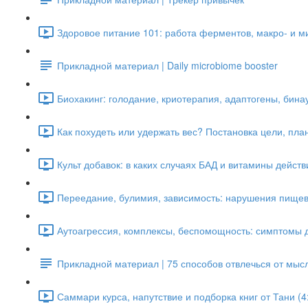
Здоровое питание 101: работа ферментов, макро- и м
Прикладной материал | Daily microbiome booster
Биохакинг: голодание, криотерапия, адаптогены, бина
Как похудеть или удержать вес? Постановка цели, план
Культ добавок: в каких случаях БАД и витамины дейст
Переедание, булимия, зависимость: нарушения пищево
Аутоагрессия, комплексы, беспомощность: симптомы д
Прикладной материал | 75 способов отвлечься от мыс
Саммари курса, напутствие и подборка книг от Тани (4